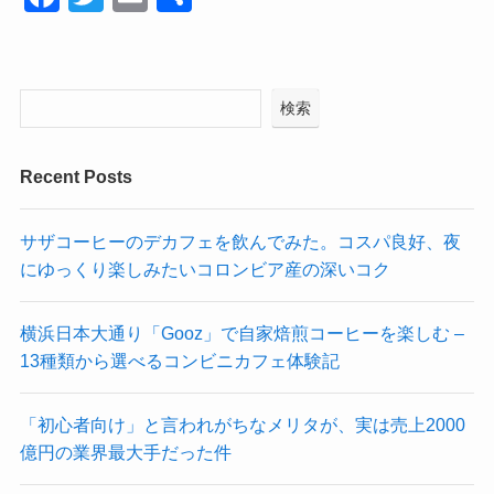
a
wi
m
有
c
tt
ail
e
er
検索
b
o
Recent Posts
o
k
サザコーヒーのデカフェを飲んでみた。コスパ良好、夜
にゆっくり楽しみたいコロンビア産の深いコク
横浜日本大通り「Gooz」で自家焙煎コーヒーを楽しむ –
13種類から選べるコンビニカフェ体験記
「初心者向け」と言われがちなメリタが、実は売上2000
億円の業界最大手だった件