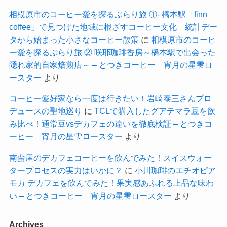
相模原市のコーヒー愛を探るぶらり旅 ①- 橋本駅「finn
coffee」で見つけた地域に根ざすコーヒー文化 統計デー
タから始まった小さなコーヒー散策
に
相模原市のコーヒ
ー愛を探るぶらり旅 ② 咲耶珈琲香房～橋本駅で出会った
隠れ家的自家焙煎店～ – とつきコーヒー 宵月の星雫ロ
ースター
より
コーヒー愛好家なら一度は行きたい！岩崎泰三さんプロ
デュースの聖地巡り
に
TCLで購入したグアテマラ豆を飲
み比べ！通常豆vsデカフェの違いを徹底検証 – とつきコ
ーヒー 宵月の星雫ロースター
より
南蛮屋のデカフェコーヒーを飲んでみた！スイスウォー
タープロセスの実力はいかに？
に
小川珈琲のエチオピア
モカ デカフェを飲んでみた！果実感あふれる上品な味わ
い – とつきコーヒー 宵月の星雫ロースター
より
Archives