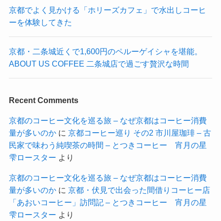
京都でよく見かける「ホリーズカフェ」で水出しコーヒ
ーを体験してきた
京都・二条城近くで1,600円のペルーゲイシャを堪能。
ABOUT US COFFEE 二条城店で過ごす贅沢な時間
Recent Comments
京都のコーヒー文化を巡る旅 – なぜ京都はコーヒー消費
量が多いのか
に
京都コーヒー巡り その2 市川屋珈琲 – 古
民家で味わう純喫茶の時間 – とつきコーヒー 宵月の星
雫ロースター
より
京都のコーヒー文化を巡る旅 – なぜ京都はコーヒー消費
量が多いのか
に
京都・伏見で出会った間借りコーヒー店
「あおいコーヒー」訪問記 – とつきコーヒー 宵月の星
雫ロースター
より