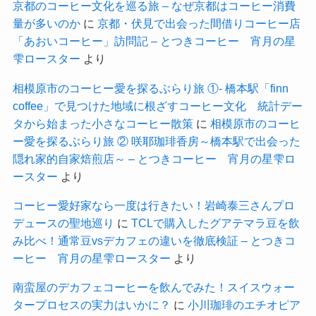
京都のコーヒー文化を巡る旅 – なぜ京都はコーヒー消費
量が多いのか
に
京都・伏見で出会った間借りコーヒー店
「あおいコーヒー」訪問記 – とつきコーヒー 宵月の星
雫ロースター
より
相模原市のコーヒー愛を探るぶらり旅 ①- 橋本駅「finn
coffee」で見つけた地域に根ざすコーヒー文化 統計デー
タから始まった小さなコーヒー散策
に
相模原市のコーヒ
ー愛を探るぶらり旅 ② 咲耶珈琲香房～橋本駅で出会った
隠れ家的自家焙煎店～ – とつきコーヒー 宵月の星雫ロ
ースター
より
コーヒー愛好家なら一度は行きたい！岩崎泰三さんプロ
デュースの聖地巡り
に
TCLで購入したグアテマラ豆を飲
み比べ！通常豆vsデカフェの違いを徹底検証 – とつきコ
ーヒー 宵月の星雫ロースター
より
南蛮屋のデカフェコーヒーを飲んでみた！スイスウォー
タープロセスの実力はいかに？
に
小川珈琲のエチオピア