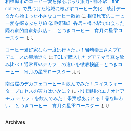
相模原市のコーヒー愛を探るぶらり旅 ①- 橋本駅「finn
coffee」で見つけた地域に根ざすコーヒー文化 統計デー
タから始まった小さなコーヒー散策
に
相模原市のコーヒ
ー愛を探るぶらり旅 ② 咲耶珈琲香房～橋本駅で出会った
隠れ家的自家焙煎店～ – とつきコーヒー 宵月の星雫ロ
ースター
より
コーヒー愛好家なら一度は行きたい！岩崎泰三さんプロ
デュースの聖地巡り
に
TCLで購入したグアテマラ豆を飲
み比べ！通常豆vsデカフェの違いを徹底検証 – とつきコ
ーヒー 宵月の星雫ロースター
より
南蛮屋のデカフェコーヒーを飲んでみた！スイスウォー
タープロセスの実力はいかに？
に
小川珈琲のエチオピア
モカ デカフェを飲んでみた！果実感あふれる上品な味わ
い – とつきコーヒー 宵月の星雫ロースター
より
Archives