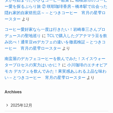
ー愛を探るぶらり旅 ② 咲耶珈琲香房～橋本駅で出会った
隠れ家的自家焙煎店～ – とつきコーヒー 宵月の星雫ロ
ースター
より
コーヒー愛好家なら一度は行きたい！岩崎泰三さんプロ
デュースの聖地巡り
に
TCLで購入したグアテマラ豆を飲
み比べ！通常豆vsデカフェの違いを徹底検証 – とつきコ
ーヒー 宵月の星雫ロースター
より
南蛮屋のデカフェコーヒーを飲んでみた！スイスウォー
タープロセスの実力はいかに？
に
小川珈琲のエチオピア
モカ デカフェを飲んでみた！果実感あふれる上品な味わ
い – とつきコーヒー 宵月の星雫ロースター
より
Archives
2025年12月