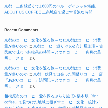
京都・二条城近くで1,600円のペルーゲイシャを堪能。
ABOUT US COFFEE 二条城店で過ごす贅沢な時間
Recent Comments
京都のコーヒー文化を巡る旅 – なぜ京都はコーヒー消費
量が多いのか
に
京都コーヒー巡り その2 市川屋珈琲 – 古
民家で味わう純喫茶の時間 – とつきコーヒー 宵月の星
雫ロースター
より
京都のコーヒー文化を巡る旅 – なぜ京都はコーヒー消費
量が多いのか
に
京都・伏見で出会った間借りコーヒー店
「あおいコーヒー」訪問記 – とつきコーヒー 宵月の星
雫ロースター
より
相模原市のコーヒー愛を探るぶらり旅 ①- 橋本駅「finn
coffee」で見つけた地域に根ざすコーヒー文化 統計デー
タから始まった小さなコーヒー散策
に
相模原市のコーヒ